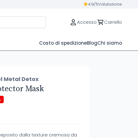
4.9/5
Valutazione
Accesso
Carrello
Costo di spedizione
Blog
Chi siamo
el Metal Detox
otector Mask
%
deposito dalla texture cremosa da