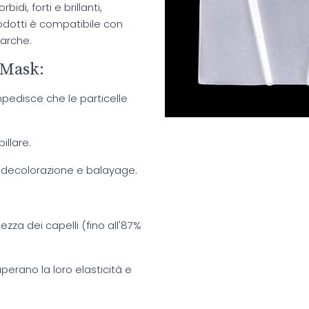
di, forti e brillanti,
odotti è compatibile con
marche.
 Mask:
mpedisce che le particelle
illare.
e, decolorazione e balayage.
zza dei capelli (fino all'87%
cuperano la loro elasticità e