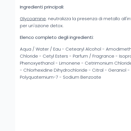
Ingredienti principali:
Glycoamine
: neutralizza la presenza di metallo all'in
per un'azione detox.
Elenco completo degli ingredienti:
Aqua / Water / Eau - Cetearyl Alcohol - Amodimet
Chloride - Cetyl Esters - Parfum / Fragrance - Isopr
Phenoxyethanol - Limonene - Cetrimonium Chloride 
- Chlorhexidine Dihydrochloride - Citral - Geraniol 
Polyquaternium-7 - Sodium Benzoate