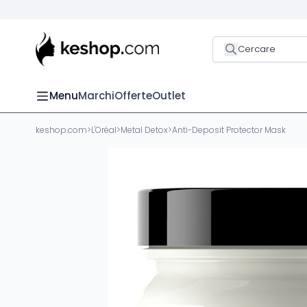
Cercare
Menu
Marchi
Offerte
Outlet
keshop.com
>
L'Oréal
>
Metal Detox
>
Anti-Deposit Protector Mask