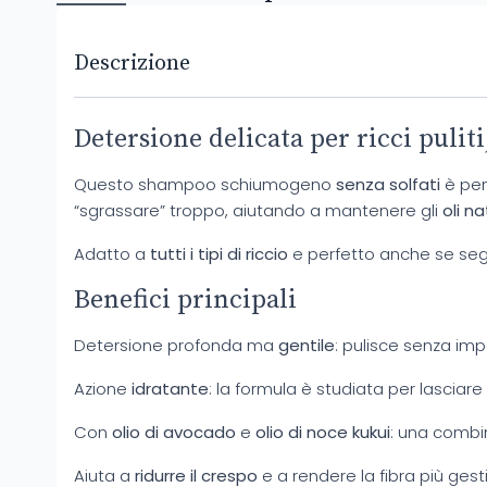
Descrizione
Detersione delicata per ricci puliti
Questo shampoo schiumogeno
senza solfati
è pen
“sgrassare” troppo, aiutando a mantenere gli
oli na
Adatto a
tutti i tipi di riccio
e perfetto anche se segu
Benefici principali
Detersione profonda ma
gentile
: pulisce senza impo
Azione
idratante
: la formula è studiata per lasciare i
Con
olio di avocado
e
olio di noce kukui
: una combin
Aiuta a
ridurre il crespo
e a rendere la fibra più gesti