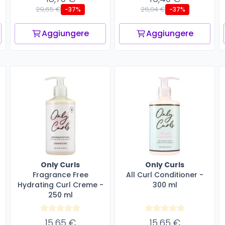
29,65 €
26,04 €
-37%
-37%
Aggiungere
Aggiungere
Only Curls
Only Curls
Fragrance Free
All Curl Conditioner -
Hydrating Curl Creme -
300 ml
250 ml
15,65 €
15,65 €