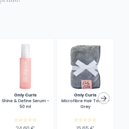
Only Curls
Only Curls
Shine & Define Serum -
Microfibre Hair Towel -
All 
50 ml
Grey
24,60 €
15,65 €