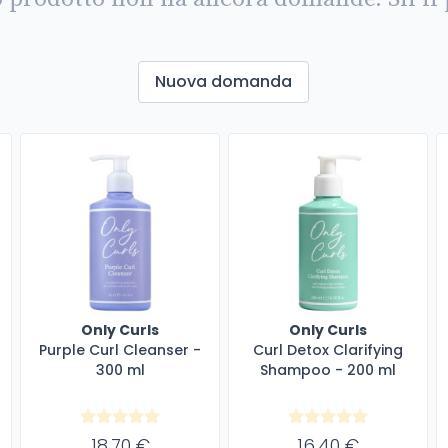
Nuova domanda
Only Curls
Only Curls
Purple Curl Cleanser -
Curl Detox Clarifying
300 ml
Shampoo - 200 ml
18,70 €
16,40 €