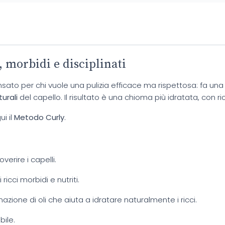
, morbidi e disciplinati
sato per chi vuole una pulizia efficace ma rispettosa: fa u
turali
del capello. Il risultato è una chioma più idratata, con r
i il
Metodo Curly
.
verire i capelli.
 ricci morbidi e nutriti.
azione di oli che aiuta a idratare naturalmente i ricci.
bile.