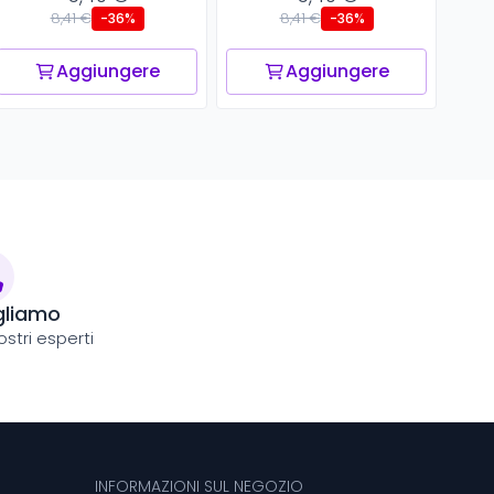
8,41 €
8,41 €
-36%
-36%
Aggiungere
Aggiungere
gliamo
stri esperti
INFORMAZIONI SUL NEGOZIO