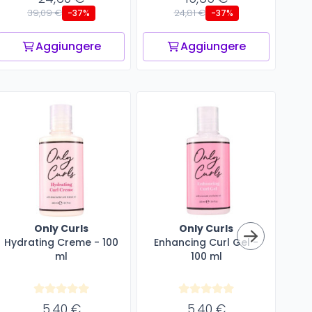
39,09 €
24,81 €
-37%
-37%
Aggiungere
Aggiungere
Only Curls
Only Curls
Hydrating Creme - 100
Enhancing Curl Gel -
Cu
ml
100 ml
5,40 €
5,40 €