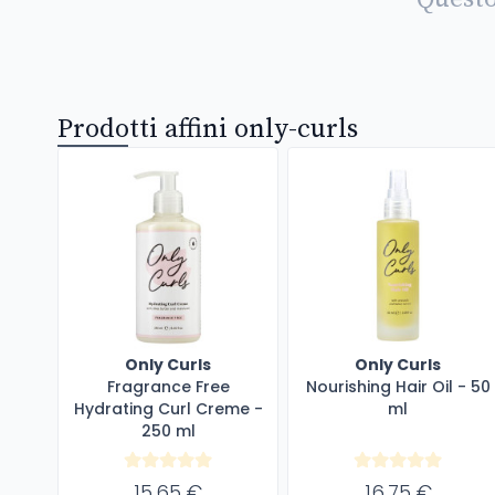
Prodotti affini only-curls
Only Curls
Only Curls
Fragrance Free
Nourishing Hair Oil - 50
Hydrating Curl Creme -
ml
250 ml
15,65 €
16,75 €