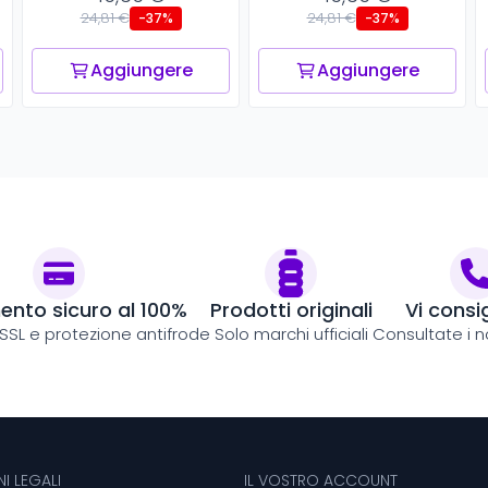
24,81 €
24,81 €
-37%
-37%
Aggiungere
Aggiungere
nto sicuro al 100%
Prodotti originali
Vi consi
 SSL e protezione antifrode
Solo marchi ufficiali
Consultate i no
I LEGALI
IL VOSTRO ACCOUNT