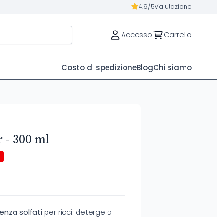
4.9/5
Valutazione
Accesso
Carrello
Costo di spedizione
Blog
Chi siamo
r - 300 ml
enza solfati
per ricci: deterge a