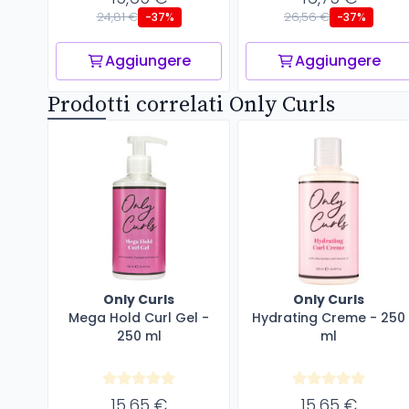
24,81 €
26,56 €
-37%
-37%
Aggiungere
Aggiungere
Prodotti correlati Only Curls
Only Curls
Only Curls
Mega Hold Curl Gel -
Hydrating Creme - 250
250 ml
ml
15,65 €
15,65 €