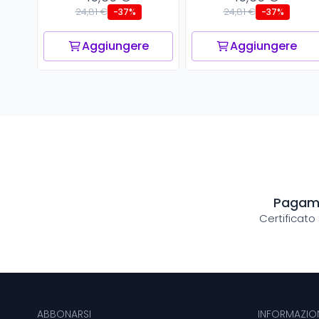
24,81 €
24,81 €
-37%
-37%
Aggiungere
Aggiungere
Pagame
Certificato
ABBONARSI
INFORMAZION