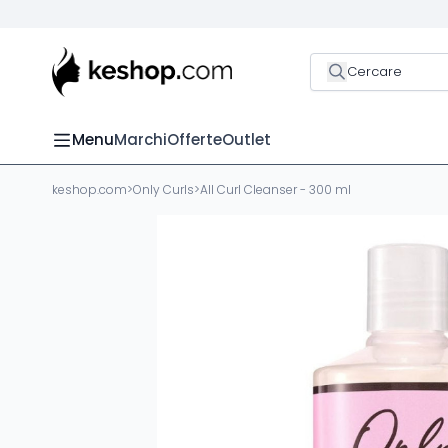
Cercare
Menu
Marchi
Offerte
Outlet
keshop.com
>
Only Curls
>
All Curl Cleanser - 300 ml