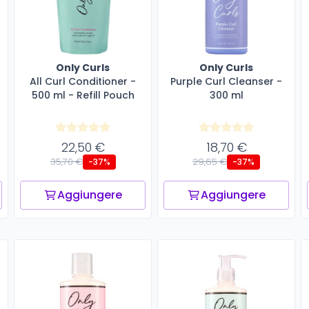
Only Curls
Only Curls
All Curl Conditioner -
Purple Curl Cleanser -
500 ml - Refill Pouch
300 ml
22,50 €
18,70 €
35,70 €
29,65 €
-37%
-37%
Aggiungere
Aggiungere