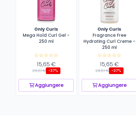
Only Curls
Only Curls
Mega Hold Curl Gel -
Fragrance Free
250 ml
Hydrating Curl Creme -
250 ml
15,65 €
15,65 €
24,81 €
24,81 €
-37%
-37%
Aggiungere
Aggiungere