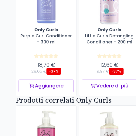
Only Curls
Only Curls
Purple Curl Conditioner
Little Curls Detangling
- 300 ml
Conditioner - 200 ml
18,70 €
12,60 €
29,65 €
19,97 €
-37%
-37%
Aggiungere
Vedere di più
Prodotti correlati Only Curls