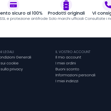
nto sicuro al 100%
Prodotti originali
Vi consi
 SSL e protezione antifrode
Solo marchi ufficiali
Consultate i no
I LEGALI
IL VOSTRO ACCOUNT
ondizioni Generali
Il mio account
 sui cookie
I miei ordini
sulla privacy
Buoni sconto
Informazioni personali
I miei indirizzi