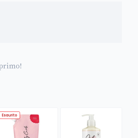
 primo!
Esaurito
Esau