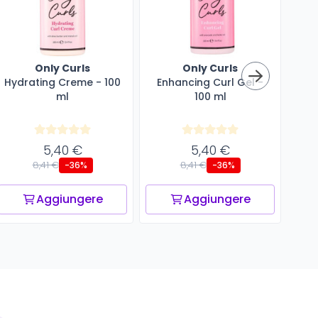
Only Curls
Only Curls
Hydrating Creme - 100
Enhancing Curl Gel -
Cu
ml
100 ml
5,40 €
5,40 €
8,41 €
8,41 €
-36%
-36%
Aggiungere
Aggiungere