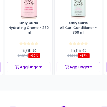
Only Curls
Only Curls
Hydrating Creme - 250
All Curl Conditioner -
ml
300 ml
15,65 €
15,65 €
24,81 €
24,81 €
-37%
-37%
Aggiungere
Aggiungere