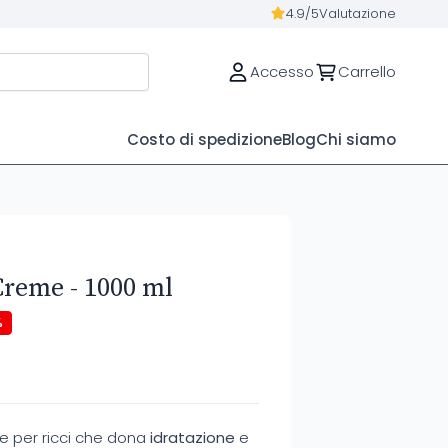
4.9/5
Valutazione
Accesso
Carrello
Costo di spedizione
Blog
Chi siamo
Creme - 1000 ml
%
e per ricci che dona
idratazione
e