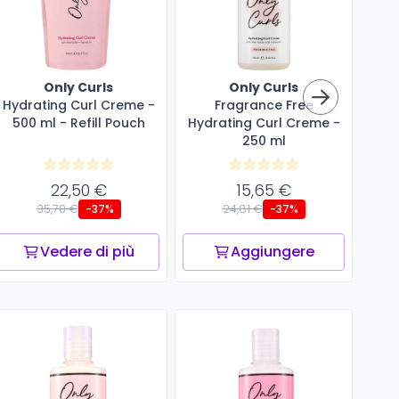
Only Curls
Only Curls
Hydrating Curl Creme -
Fragrance Free
Sta
500 ml - Refill Pouch
Hydrating Curl Creme -
250 ml
22,50 €
15,65 €
35,70 €
24,81 €
-37%
-37%
Vedere di più
Aggiungere