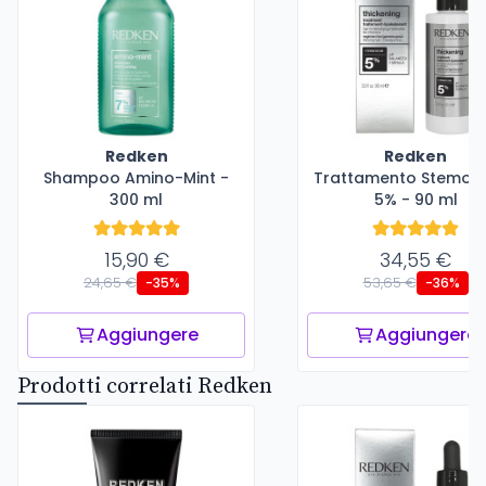
Redken
Redken
Shampoo Amino-Mint -
Trattamento Stemoxi
300 ml
5% - 90 ml
15,90 €
34,55 €
24,65 €
53,65 €
-35%
-36%
Aggiungere
Aggiungere
Prodotti correlati Redken