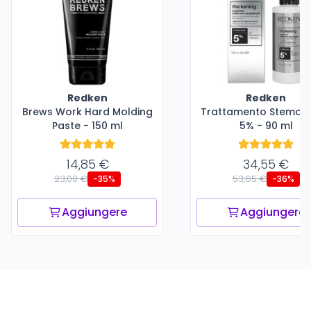
Redken
Redken
Brews Work Hard Molding
Trattamento Stemoxi
Paste - 150 ml
5% - 90 ml
14,85 €
34,55 €
23,00 €
53,65 €
-35%
-36%
Aggiungere
Aggiungere