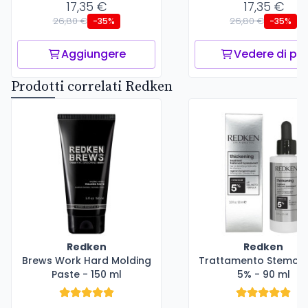
17,35 €
17,35 €
26,80 €
26,80 €
-35%
-35%
Aggiungere
Vedere di più
Prodotti correlati Redken
Redken
Redken
Brews Work Hard Molding
Trattamento Stemoxi
Paste - 150 ml
5% - 90 ml