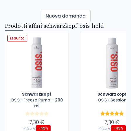
Nuova domanda
Prodotti affini schwarzkopf-osis-hold
Esaurito
Schwarzkopf
Schwarzkopf
OSiS+ Freeze Pump - 200
OSiS+ Session
ml
7,30 €
7,30 €
14,25 €
14,25 €
-49%
-49%