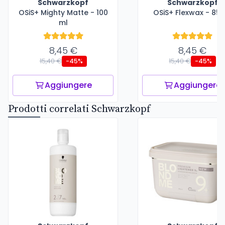
Schwarzkopf
Schwarzkopf
OSiS+ Mighty Matte - 100
OSiS+ Flexwax - 85 
ml
8,45 €
8,45 €
15,40 €
15,40 €
-45%
-45%
Aggiungere
Aggiungere
Prodotti correlati Schwarzkopf