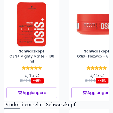
Schwarzkopf
Schwarzkopf
OSiS+ Mighty Matte - 100
OSiS+ Flexwax - 85 
ml
8,45 €
8,45 €
15,40 €
15,40 €
-45%
-45%
Aggiungere
Aggiungere
Prodotti correlati Schwarzkopf