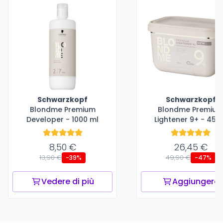
Schwarzkopf
Schwarzkopf
Blondme Premium
Blondme Premiu
Developer - 1000 ml
Lightener 9+ - 450
8,50 €
26,45 €
13,90 €
49,90 €
-39%
-47%
Vedere di più
Aggiungere