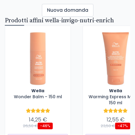
Nuova domanda
Prodotti affini wella-invigo-nutri-enrich
Wella
Wella
Wonder Balm - 150 ml
Warming Express Ma
150 ml
14,25 €
12,55 €
26,50 €
23,50 €
-46%
-47%