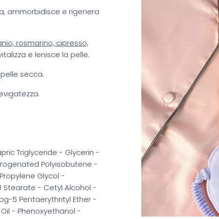
ata, ammorbidisce e rigenera
nio, rosmarino, cipresso,
italizza e lenisce la pelle.
 pelle secca.
evigatezza.
ric Triglyceride - Glycerin -
drogenated Polyisobutene -
Propylene Glycol -
0 Stearate - Cetyl Alcohol -
pg-5 Pentaerythrityl Ether -
Oil - Phenoxyethanol -