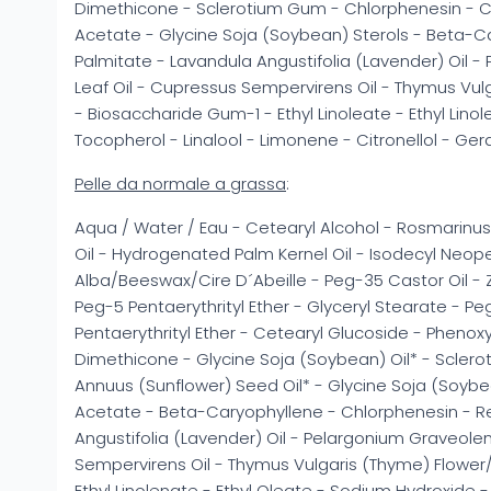
Dimethicone - Sclerotium Gum - Chlorphenesin - 
Acetate - Glycine Soja (Soybean) Sterols - Beta-Ca
Palmitate - Lavandula Angustifolia (Lavender) Oil 
Leaf Oil - Cupressus Sempervirens Oil - Thymus Vulg
- Biosaccharide Gum-1 - Ethyl Linoleate - Ethyl Linol
Tocopherol - Linalool - Limonene - Citronellol - Ge
Pelle da normale a grassa
:
Aqua / Water / Eau - Cetearyl Alcohol - Rosmarinus 
Oil - Hydrogenated Palm Kernel Oil - Isodecyl Neo
Alba/Beeswax/Cire D´Abeille - Peg-35 Castor Oil -
Peg-5 Pentaerythrityl Ether - Glyceryl Stearate - P
Pentaerythrityl Ether - Cetearyl Glucoside - Pheno
Dimethicone - Glycine Soja (Soybean) Oil* - Scler
Annuus (Sunflower) Seed Oil* - Glycine Soja (Soybe
Acetate - Beta-Caryophyllene - Chlorphenesin - Re
Angustifolia (Lavender) Oil - Pelargonium Graveolen
Sempervirens Oil - Thymus Vulgaris (Thyme) Flower/Le
Ethyl Linolenate - Ethyl Oleate - Sodium Hydroxide 