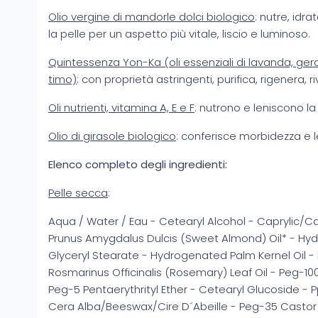
Olio vergine di mandorle dolci biologico
: nutre, idr
la pelle per un aspetto più vitale, liscio e luminoso.
Quintessenza Yon-Ka (oli essenziali di lavanda, gera
timo)
: con proprietà astringenti, purifica, rigenera, riv
Oli nutrienti, vitamina A, E e F
: nutrono e leniscono la
Olio di girasole biologico
: conferisce morbidezza e l
Elenco completo degli ingredienti:
Pelle secca
:
Aqua / Water / Eau - Cetearyl Alcohol - Caprylic/Cap
Prunus Amygdalus Dulcis (Sweet Almond) Oil* - Hy
Glyceryl Stearate - Hydrogenated Palm Kernel Oil - 
Rosmarinus Officinalis (Rosemary) Leaf Oil - Peg-10
Peg-5 Pentaerythrityl Ether - Cetearyl Glucoside - P
Cera Alba/Beeswax/Cire D´Abeille - Peg-35 Castor 