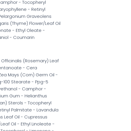
Camphor - Tocopheryl
ryophyllene - Retinyl
- Pelargonium Graveolens
aris (Thyme) Flower/Leaf Oil
enate - Ethyl Oleate -
raniol - Coumarin
Officinalis (Rosemary) Leaf
pentanoate - Cera
 Zea Mays (Corn) Germ Oil -
eg-100 Stearate - Ppg-5
xyethanol - Camphor -
otium Gum - Helianthus
an) Sterols - Tocopheryl
tinyl Palmitate - Lavandula
s Leaf Oil - Cupressus
af Oil - Ethyl Linoleate -
- Tocopherol - Limonene -