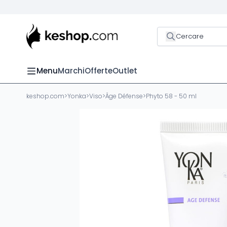
Cercare
Menu
Marchi
Offerte
Outlet
keshop.com
>
Yonka
>
Viso
>
Âge Défense
>
Phyto 58 - 50 ml