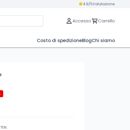
4.9/5
Valutazione
Accesso
Carrello
Costo di spedizione
Blog
Chi siamo
e
%
nte.