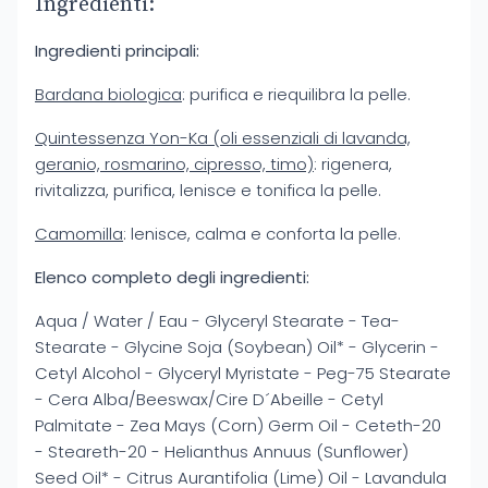
Ingredienti:
Ingredienti principali:
Bardana biologica
: purifica e riequilibra la pelle.
Quintessenza Yon-Ka (oli essenziali di lavanda,
geranio, rosmarino, cipresso, timo)
: rigenera,
rivitalizza, purifica, lenisce e tonifica la pelle.
Camomilla
: lenisce, calma e conforta la pelle.
Elenco completo degli ingredienti:
Aqua / Water / Eau - Glyceryl Stearate - Tea-
Stearate - Glycine Soja (Soybean) Oil* - Glycerin -
Cetyl Alcohol - Glyceryl Myristate - Peg-75 Stearate
- Cera Alba/Beeswax/Cire D´Abeille - Cetyl
Palmitate - Zea Mays (Corn) Germ Oil - Ceteth-20
- Steareth-20 - Helianthus Annuus (Sunflower)
Seed Oil* - Citrus Aurantifolia (Lime) Oil - Lavandula