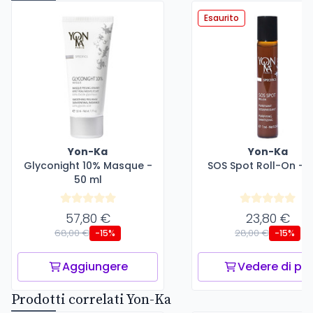
Esaurito
Yon-Ka
Yon-Ka
Glyconight 10% Masque -
SOS Spot Roll-On - 7
50 ml
57,80 €
23,80 €
68,00 €
28,00 €
-15%
-15%
Aggiungere
Vedere di più
Prodotti correlati Yon-Ka