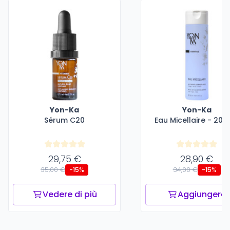
Yon-Ka
Yon-Ka
Sérum C20
Eau Micellaire - 200
29,75 €
28,90 €
35,00 €
34,00 €
-15%
-15%
Vedere di più
Aggiungere