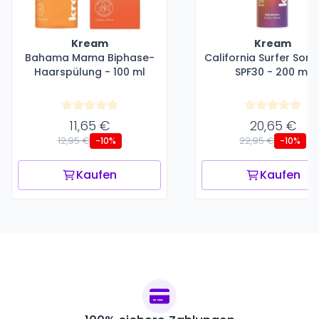
Kream
Kream
Bahama Mama Biphase-
California Surfer Son
Haarspülung - 100 ml
SPF30 - 200 ml
11,65 €
20,65 €
12,95 €
22,95 €
-10%
-10%
Kaufen
Kaufen