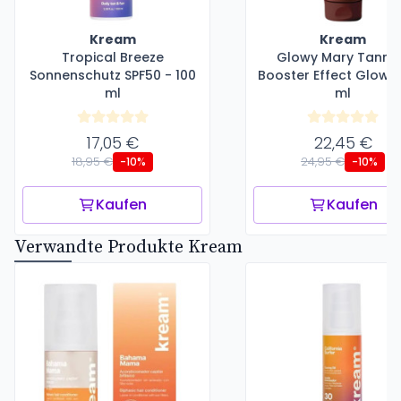
Kream
Kream
Tropical Breeze
Glowy Mary Tanni
Sonnenschutz SPF50 - 100
Booster Effect Glow -
ml
ml
17,05 €
22,45 €
18,95 €
24,95 €
-10%
-10%
Kaufen
Kaufen
Verwandte Produkte Kream