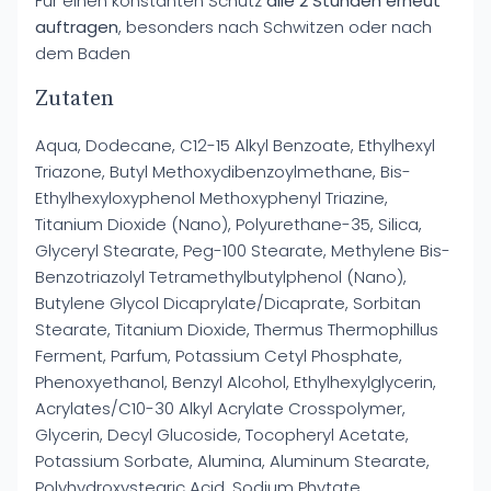
Für einen konstanten Schutz
alle 2 Stunden erneut
auftragen
, besonders nach Schwitzen oder nach
dem Baden
Zutaten
Aqua, Dodecane, C12-15 Alkyl Benzoate, Ethylhexyl
Triazone, Butyl Methoxydibenzoylmethane, Bis-
Ethylhexyloxyphenol Methoxyphenyl Triazine,
Titanium Dioxide (Nano), Polyurethane-35, Silica,
Glyceryl Stearate, Peg-100 Stearate, Methylene Bis-
Benzotriazolyl Tetramethylbutylphenol (Nano),
Butylene Glycol Dicaprylate/Dicaprate, Sorbitan
Stearate, Titanium Dioxide, Thermus Thermophillus
Ferment, Parfum, Potassium Cetyl Phosphate,
Phenoxyethanol, Benzyl Alcohol, Ethylhexylglycerin,
Acrylates/C10-30 Alkyl Acrylate Crosspolymer,
Glycerin, Decyl Glucoside, Tocopheryl Acetate,
Potassium Sorbate, Alumina, Aluminum Stearate,
Polyhydroxystearic Acid, Sodium Phytate,