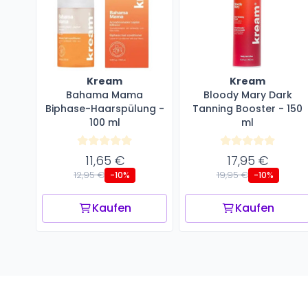
Kream
Kream
Bahama Mama
Bloody Mary Dark
Biphase-Haarspülung -
Tanning Booster - 150
100 ml
ml
11,65 €
17,95 €
12,95 €
19,95 €
-10%
-10%
Kaufen
Kaufen