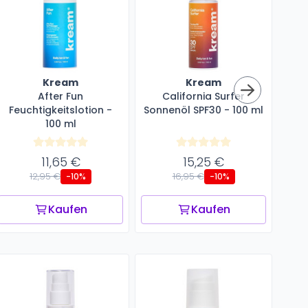
Kream
Kream
After Fun
California Surfer
B
Feuchtigkeitslotion -
Sonnenöl SPF30 - 100 ml
Tan
100 ml
11,65 €
15,25 €
12,95 €
16,95 €
-10%
-10%
Kaufen
Kaufen