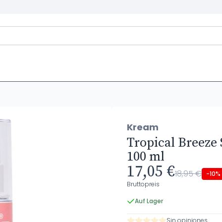
l
Kream
Tropical Breeze
100 ml
17,05 €
18,95 €
-10%
Bruttopreis
Auf Lager
Sin opiniones