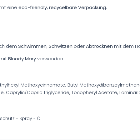
mmt eine
eco-friendly, recycelbare Verpackung
.
nach dem
Schwimmen
,
Schwitzen
oder
Abtrocknen
mit dem Ha
 mit
Bloody Mary
verwenden.
Ethylhexyl Methoxycinnamate, Butyl Methoxydibenzoylmethane, 
, Caprylic/Capric Triglyceride, Tocopheryl Acetate, Laminaria
chutz - Spray - Öl