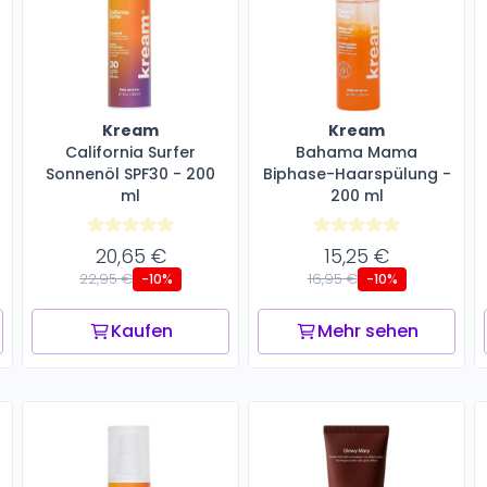
Kream
Kream
California Surfer
Bahama Mama
Sonnenöl SPF30 - 200
Biphase-Haarspülung -
ml
200 ml
20,65 €
15,25 €
22,95 €
16,95 €
-10%
-10%
Kaufen
Mehr sehen