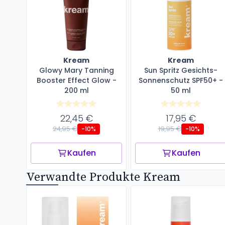
Kream
Kream
Glowy Mary Tanning
Sun Spritz Gesichts-
Booster Effect Glow -
Sonnenschutz SPF50+ -
200 ml
50 ml
22,45 €
17,95 €
24,95 €
19,95 €
-10%
-10%
Kaufen
Kaufen
Verwandte Produkte Kream