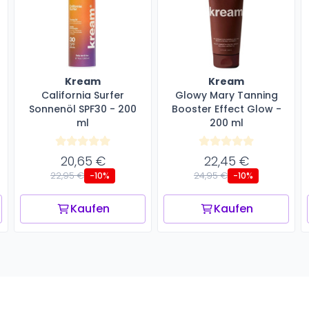
Kream
Kream
California Surfer
Glowy Mary Tanning
Sonnenöl SPF30 - 200
Booster Effect Glow -
ml
200 ml
20,65 €
22,45 €
22,95 €
24,95 €
-10%
-10%
Kaufen
Kaufen