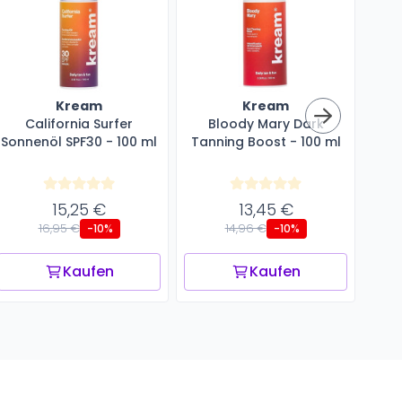
Kream
Kream
California Surfer
Bloody Mary Dark
Sonnenöl SPF30 - 100 ml
Tanning Boost - 100 ml
So
15,25 €
13,45 €
16,95 €
14,96 €
-10%
-10%
Kaufen
Kaufen