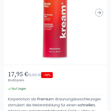
17,95 €
19,95 €
-10%
Bruttopreis
Auf Lager
Körperlotion als
Premium
-Bräunungsbeschleuniger:
stimuliert die Melaninbildung für einen
schnellen
,
intensiven und langanhaltenden Teint – ohne zu