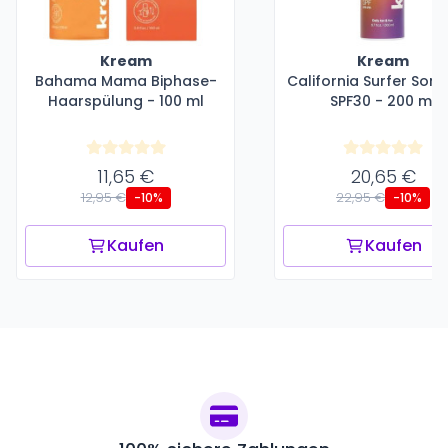
Kream
Kream
Bahama Mama Biphase-
California Surfer Son
Haarspülung - 100 ml
SPF30 - 200 ml
11,65 €
20,65 €
12,95 €
22,95 €
-10%
-10%
Kaufen
Kaufen