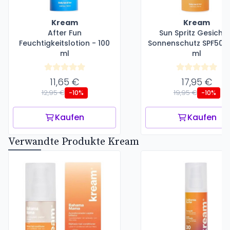
Kream
Kream
After Fun
Sun Spritz Gesicht
Feuchtigkeitslotion - 100
Sonnenschutz SPF50+ 
ml
ml
11,65 €
17,95 €
12,95 €
19,95 €
-10%
-10%
Kaufen
Kaufen
Verwandte Produkte Kream