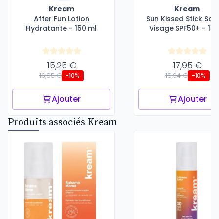
Kream
Kream
After Fun Lotion
Sun Kissed Stick Sola
Hydratante - 150 ml
Visage SPF50+ - 15 
15,25 €
17,95 €
16,95 €
19,94 €
-10%
-10%
Ajouter
Ajouter
Produits associés Kream