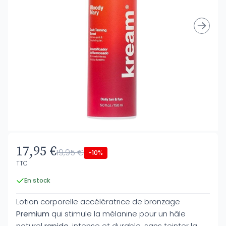
17,95 €
19,95 €
-10%
TTC
En stock
Lotion corporelle accélératrice de bronzage
Premium
qui stimule la mélanine pour un hâle
naturel
rapide
, intense et durable, sans teinter la