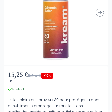
15,25 €
16,95 €
-10%
TTC
En stock
Huile solaire en spray
SPF30
pour protéger la peau
et sublimer le bronzage sur tous les tons.
Application
rapide
et uniforme, fini doux non collant,