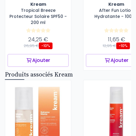
Kream
Kream
Tropical Breeze
After Fun Lotion
Protecteur Solaire SPF50 -
Hydratante - 100 m
200 ml
24,25 €
11,65 €
26,95 €
12,95 €
-10%
-10%
Ajouter
Ajouter
Produits associés Kream