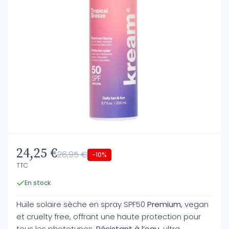
24,25 €
26,95 €
-10%
TTC
En stock
Huile solaire sèche en spray SPF50
Premium
, vegan
et cruelty free, offrant une haute protection pour
tous les phototypes.
Résistant à l’eau
, ultra