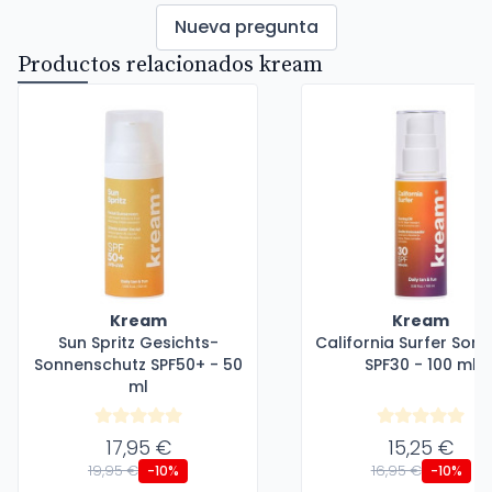
Nueva pregunta
Productos relacionados kream
Kream
Kream
Sun Spritz Gesichts-
California Surfer Son
Sonnenschutz SPF50+ - 50
SPF30 - 100 ml
ml
17,95 €
15,25 €
19,95 €
16,95 €
-10%
-10%