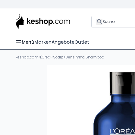
Suche
Menú
Marken
Angebote
Outlet
keshop.com
>
L'Oréal
>
Scalp
>
Densifying Shampoo