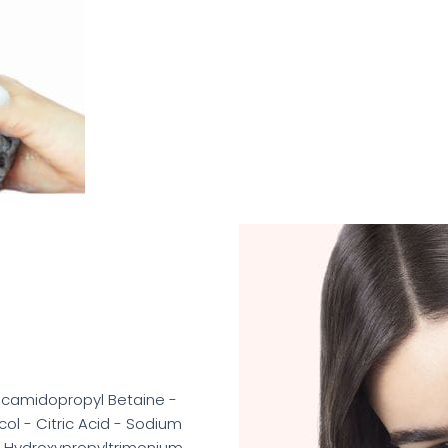
ocamidopropyl Betaine -
l - Citric Acid - Sodium
r Hydroxypropyltrimonium