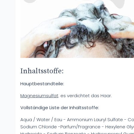
Inhaltsstoffe:
Hauptbestandteile:
Magnesiumsulfat
: es verdichtet das Haar.
Vollständige Liste der Inhaltsstoffe:
Aqua / Water / Eau - Ammonium Lauryl Sulfate - C
Sodium Chloride -Parfum/Fragrance - Hexylene Glyco
Hydroxide - Sodium Benzoate - Hydroxypropyl Gua