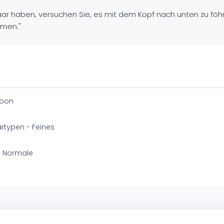
aar haben, versuchen Sie, es mit dem Kopf nach unten zu föhn
umen."
oon
artypen - Feines
- Normale