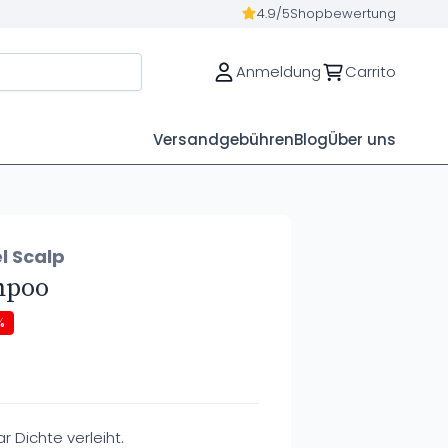
4.9/5
Shopbewertung
Anmeldung
Carrito
Versandgebühren
Blog
Über uns
l Scalp
mpoo
%
 Dichte verleiht.