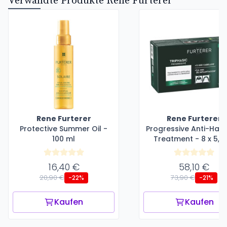
Verwandte Produkte Rene Furterer
Rene Furterer
Rene Furterer
Protective Summer Oil -
Progressive Anti-Hair
100 ml
Treatment - 8 x 5,5
16,40 €
58,10 €
20,90 €
73,90 €
-22%
-21%
Kaufen
Kaufen