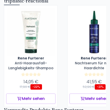
triphasic-reactional
Rene Furterer
Rene Furterer
Anti-Haarausfall-
Nachtserum für me
Langlebigkeits-Shampoo
Haardichte
14,05 €
41,55 €
17,90 €
52,90 €
-22%
-21%
Mehr sehen
Mehr sehen