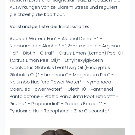
Auswirkungen von zellulärem Stress und reguliert
gleichzeitig die Kopfhaut.
Vollständige Liste der Inhaltsstoffe:
Aquea / Water / Eau* - Alcohol Denat -* -
Niacinamide - Alcohol* - 1,2-Hexanediol - Arginine
Hcl* - Biotin - Citral* - Citrus Limon (Lemon) Peel Oil
(Citrus Limon Peel Oil)* - Ethylhexylglycerin -
Eucalyptus Globulus Leaf/Twig Oil (Eucalyptus
Globulus Oil)* - Limonene* - Magnesium Pca* -
Nelumbo Nucifera Flower Water* - Nymphaea
Caerulea Flower Water* - Oleth-10 - Panthenol -
Pantolactone - Pfaffia Paniculata Root Extract** -
Pinene* - Propanediol* - Propolis Extract** -
Pyridoxine Hcl - Tocopherol - Zinc Gluconate*