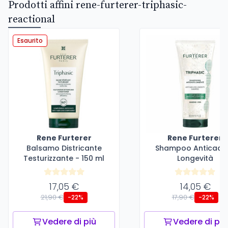
Prodotti affini rene-furterer-triphasic-
reactional
Esaurito
Rene Furterer
Rene Furterer
Balsamo Districante
Shampoo Anticadu
Testurizzante - 150 ml
Longevità
17,05 €
14,05 €
21,90 €
17,90 €
-22%
-22%
Vedere di più
Vedere di più