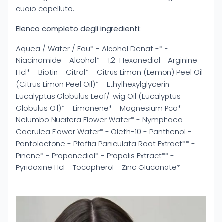
cuoio capelluto.
Elenco completo degli ingredienti:
Aquea / Water / Eau* - Alcohol Denat -* -
Niacinamide - Alcohol* - 1,2-Hexanediol - Arginine
Hcl* - Biotin - Citral* - Citrus Limon (Lemon) Peel Oil
(Citrus Limon Peel Oil)* - Ethylhexylglycerin -
Eucalyptus Globulus Leaf/Twig Oil (Eucalyptus
Globulus Oil)* - Limonene* - Magnesium Pca* -
Nelumbo Nucifera Flower Water* - Nymphaea
Caerulea Flower Water* - Oleth-10 - Panthenol -
Pantolactone - Pfaffia Paniculata Root Extract** -
Pinene* - Propanediol* - Propolis Extract** -
Pyridoxine Hcl - Tocopherol - Zinc Gluconate*