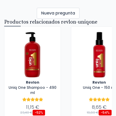
Nueva pregunta
Productos relacionados revlon-uniqone
Revlon
Revlon
Uniq One Shampoo - 490
Uniq One - 150 ml
ml
11,15 €
8,65 €
23,40 €
18,80 €
-52%
-54%