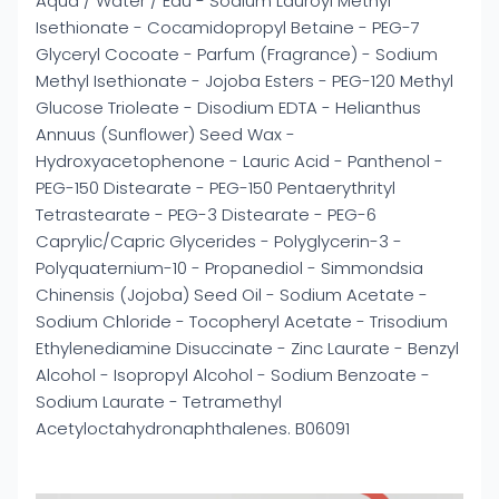
Aqua / Water / Eau - Sodium Lauroyl Methyl
Isethionate - Cocamidopropyl Betaine - PEG-7
Glyceryl Cocoate - Parfum (Fragrance) - Sodium
Methyl Isethionate - Jojoba Esters - PEG-120 Methyl
Glucose Trioleate - Disodium EDTA - Helianthus
Annuus (Sunflower) Seed Wax -
Hydroxyacetophenone - Lauric Acid - Panthenol -
PEG-150 Distearate - PEG-150 Pentaerythrityl
Tetrastearate - PEG-3 Distearate - PEG-6
Caprylic/Capric Glycerides - Polyglycerin-3 -
Polyquaternium-10 - Propanediol - Simmondsia
Chinensis (Jojoba) Seed Oil - Sodium Acetate -
Sodium Chloride - Tocopheryl Acetate - Trisodium
Ethylenediamine Disuccinate - Zinc Laurate - Benzyl
Alcohol - Isopropyl Alcohol - Sodium Benzoate -
Sodium Laurate - Tetramethyl
Acetyloctahydronaphthalenes. B06091