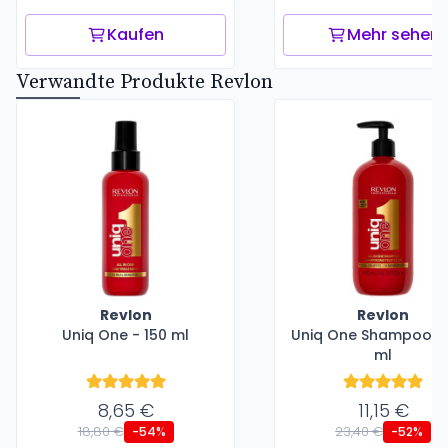
Kaufen
Mehr sehen
Verwandte Produkte Revlon
Revlon
Revlon
Uniq One - 150 ml
Uniq One Shampoo -
ml
8,65 €
11,15 €
18,80 €
23,40 €
-54%
-52%