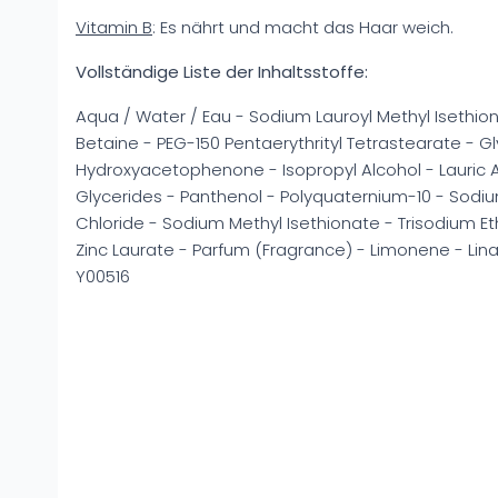
Vitamin B
: Es nährt und macht das Haar weich.
Vollständige Liste der Inhaltsstoffe:
Aqua / Water / Eau - Sodium Lauroyl Methyl Isethi
Betaine - PEG-150 Pentaerythrityl Tetrastearate - G
Hydroxyacetophenone - Isopropyl Alcohol - Lauric A
Glycerides - Panthenol - Polyquaternium-10 - Sod
Chloride - Sodium Methyl Isethionate - Trisodium E
Zinc Laurate - Parfum (Fragrance) - Limonene - Lin
Y00516