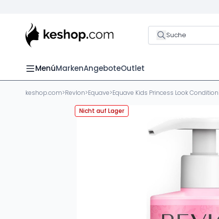
Suche
Menú
Marken
Angebote
Outlet
keshop.com
>
Revlon
>
Equave
>
Equave Kids Princess Look Conditi
Nicht auf Lager