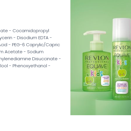
onate - Cocamidopropyl
lycerin - Disodium EDTA -
cid - PEG-6 Caprylic/Capric
ium Acetate - Sodium
thylenediamine Disuccinate -
alool - Phenoxyethanol -