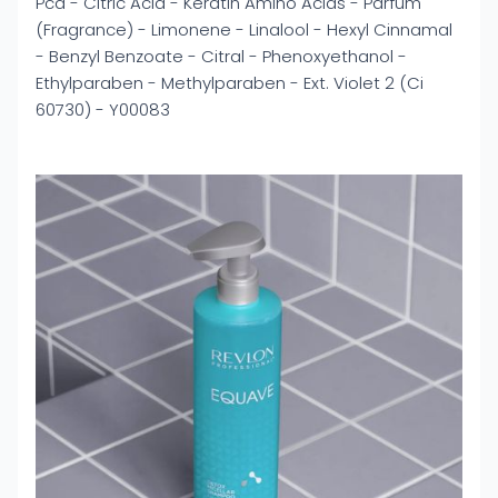
Pca - Citric Acid - Keratin Amino Acids - Parfum
(Fragrance) - Limonene - Linalool - Hexyl Cinnamal
- Benzyl Benzoate - Citral - Phenoxyethanol -
Ethylparaben - Methylparaben - Ext. Violet 2 (Ci
60730) - Y00083