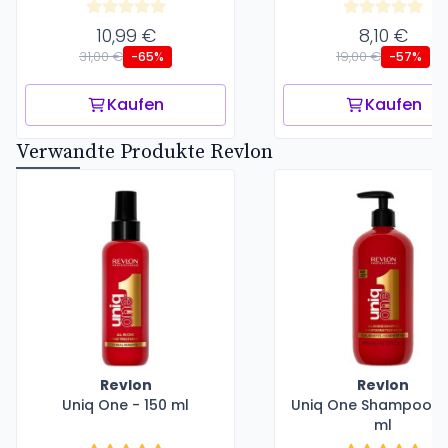
10,99 €
8,10 €
31,00 €
19,00 €
-65%
-57%
Kaufen
Kaufen
Verwandte Produkte Revlon
Revlon
Revlon
Uniq One - 150 ml
Uniq One Shampoo -
ml