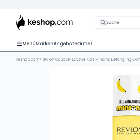
Suche
Menú
Marken
Angebote
Outlet
keshop.com
>
Revlon
>
Equave
>
Equave Kids Minions Detangling Con