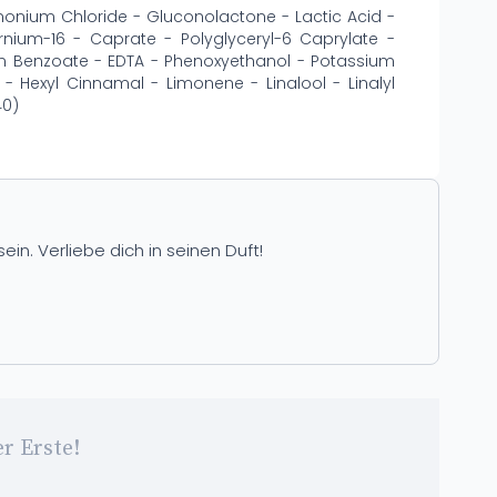
imonium Chloride - Gluconolactone - Lactic Acid -
nium-16 - Caprate - Polyglyceryl-6 Caprylate -
m Benzoate - EDTA - Phenoxyethanol - Potassium
 - Hexyl Cinnamal - Limonene - Linalool - Linalyl
40)
in. Verliebe dich in seinen Duft!
r Erste!