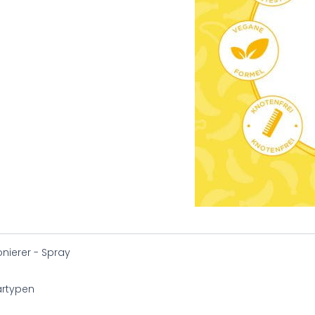
onierer - Spray
artypen