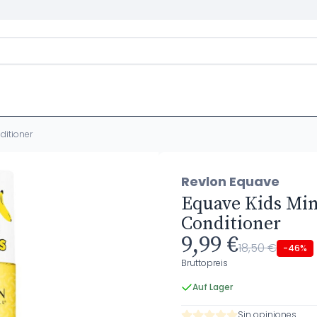
ditioner
Revlon Equave
Equave Kids Min
Conditioner
9,99 €
18,50 €
-46%
Bruttopreis
Auf Lager
Sin opiniones