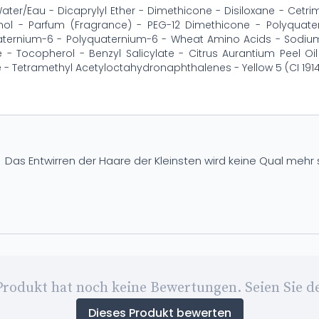
ter/Eau - Dicaprylyl Ether - Dimethicone - Disiloxane - Cetr
nol - Parfum (Fragrance) - PEG-12 Dimethicone - Polyquater
aternium-6 - Polyquaternium-6 - Wheat Amino Acids - Sodiu
 - Tocopherol - Benzyl Salicylate - Citrus Aurantium Peel Oil
 - Tetramethyl Acetyloctahydronaphthalenes - Yellow 5 (CI 191
Das Entwirren der Haare der Kleinsten wird keine Qual mehr se
Produkt hat noch keine Bewertungen. Seien Sie de
Dieses Produkt bewerten