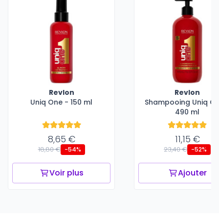
Revlon
Revlon
Uniq One - 150 ml
Shampooing Uniq On
490 ml
8,65 €
11,15 €
18,80 €
23,40 €
-54%
-52%
Voir plus
Ajouter