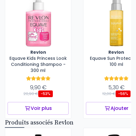
Revlon
Revlon
Equave Kids Princess Look
Equave Sun Protectio
Conditioning Shampoo -
100 ml
300 ml
9,90 €
5,30 €
20,90 €
12,00 €
-53%
-56%
Voir plus
Ajouter
Produits associés Revlon