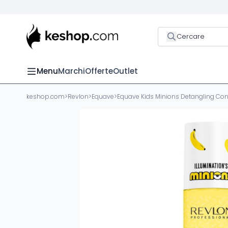
Cercare
Menu
Marchi
Offerte
Outlet
keshop.com
>
Revlon
>
Equave
>
Equave Kids Minions Detangling Con