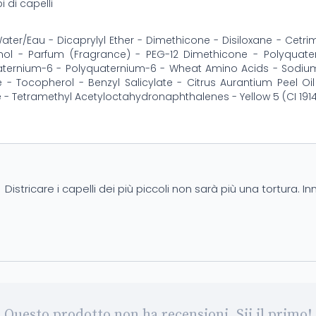
ipi di capelli
ter/Eau - Dicaprylyl Ether - Dimethicone - Disiloxane - Cetr
nol - Parfum (Fragrance) - PEG-12 Dimethicone - Polyquater
aternium-6 - Polyquaternium-6 - Wheat Amino Acids - Sodiu
 - Tocopherol - Benzyl Salicylate - Citrus Aurantium Peel Oil
 - Tetramethyl Acetyloctahydronaphthalenes - Yellow 5 (CI 191
Districare i capelli dei più piccoli non sarà più una tortura.
Questo prodotto non ha recensioni. Sii il primo!