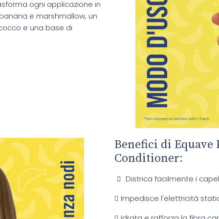
asforma ogni applicazione in
i banana e marshmallow, un
i cocco e una base di
Benefici di Equave
Conditioner:
Districa facilmente i capel
Impedisce l'elettricità stati
Idrata e rafforza la fibra cap