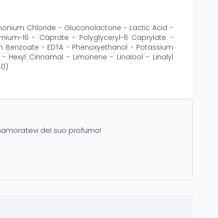
imonium Chloride - Gluconolactone - Lactic Acid -
nium-16 - Caprate - Polyglyceryl-6 Caprylate -
m Benzoate - EDTA - Phenoxyethanol - Potassium
 - Hexyl Cinnamal - Limonene - Linalool - Linalyl
40)
 Innamoratevi del suo profumo!