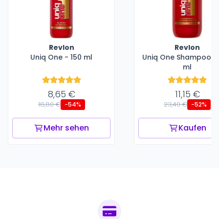
Revlon
Revlon
Uniq One - 150 ml
Uniq One Shampoo -
ml
8,65 €
11,15 €
18,80 €
23,40 €
-54%
-52%
Mehr sehen
Kaufen