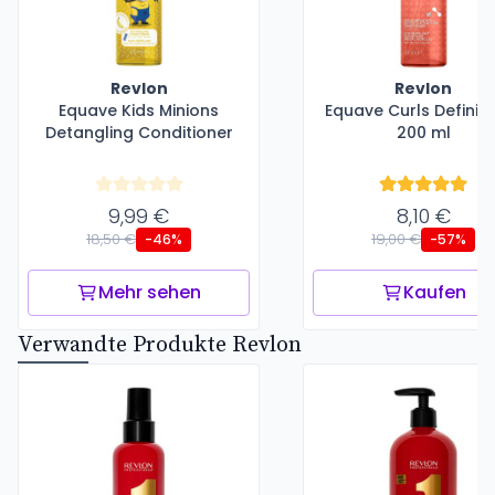
Revlon
Revlon
Equave Kids Minions
Equave Curls Definiti
Detangling Conditioner
200 ml
9,99 €
8,10 €
18,50 €
19,00 €
-46%
-57%
Mehr sehen
Kaufen
Verwandte Produkte Revlon