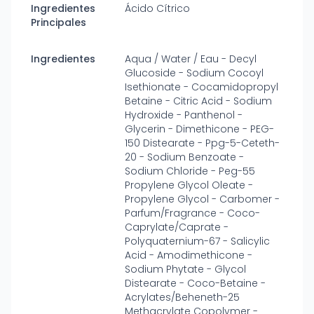
Ingredientes
Ácido Cítrico
Principales
Ingredientes
Aqua / Water / Eau - Decyl
Glucoside - Sodium Cocoyl
Isethionate - Cocamidopropyl
Betaine - Citric Acid - Sodium
Hydroxide - Panthenol -
Glycerin - Dimethicone - PEG-
150 Distearate - Ppg-5-Ceteth-
20 - Sodium Benzoate -
Sodium Chloride - Peg-55
Propylene Glycol Oleate -
Propylene Glycol - Carbomer -
Parfum/Fragrance - Coco-
Caprylate/Caprate -
Polyquaternium-67 - Salicylic
Acid - Amodimethicone -
Sodium Phytate - Glycol
Distearate - Coco-Betaine -
Acrylates/Beheneth-25
Methacrylate Copolymer -