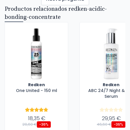
Productos relacionados redken-acidic-
bonding-concentrate
Redken
Redken
One United - 150 ml
ABC 24/7 Night & D
Serum
18,35 €
29,95 €
28,60 €
46,60 €
-36%
-36%