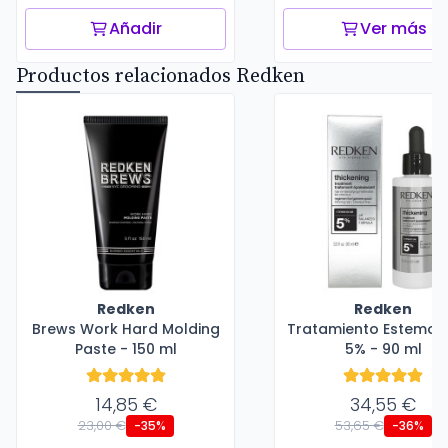
Añadir
Ver más
Productos relacionados Redken
Redken
Redken
Brews Work Hard Molding
Tratamiento Estemoxi
Paste - 150 ml
5% - 90 ml
14,85 €
34,55 €
23,00 €
53,65 €
-35%
-36%