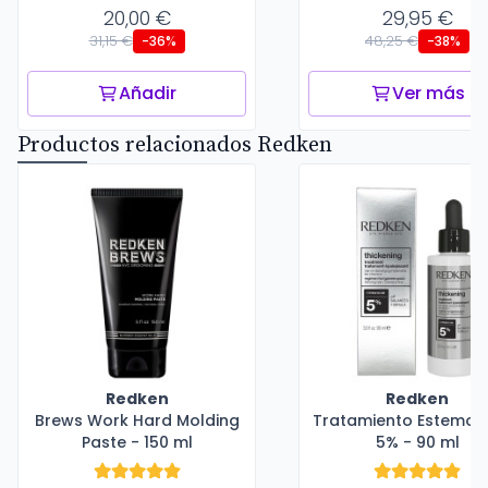
20,00 €
29,95 €
31,15 €
48,25 €
-36%
-38%
Añadir
Ver más
Productos relacionados Redken
Redken
Redken
Brews Work Hard Molding
Tratamiento Estemoxi
Paste - 150 ml
5% - 90 ml