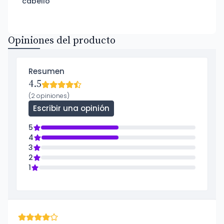
cabello
Opiniones del producto
Resumen
4.5
(2 opiniones)
Escribir una opinión
5
4
3
2
1