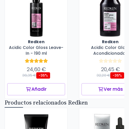
Redken
Redken
Acidic Color Gloss Leave-
Acidic Color Glos
In - 190 ml
Acondicionador
24,60 €
20,45 €
38,35 €
32,20 €
-36%
-36%
Añadir
Ver más
Productos relacionados Redken