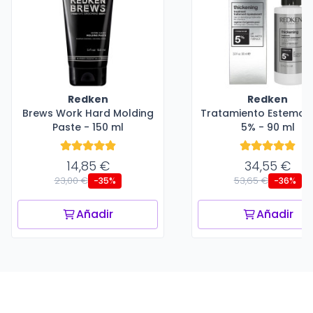
Redken
Redken
Brews Work Hard Molding
Tratamiento Estemoxi
Paste - 150 ml
5% - 90 ml
14,85 €
34,55 €
23,00 €
53,65 €
-35%
-36%
Añadir
Añadir