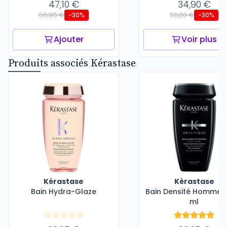
47,10 €
34,90 €
66,95 €
50,00 €
-30%
-30%
Ajouter
Voir plus
Produits associés Kérastase
Kérastase
Kérastase
Bain Hydra-Glaze
Bain Densité Homme -
ml