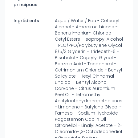
principaux
Ingrédients
Aqua / Water / Eau - Cetearyl
Alcohol - Amodimethicone -
Behentrimonium Chloride -
Cetyl Esters - Isopropyl Alcohol
- PEG/PPG/Polybutylene Glycol-
8/5/3 Glycerin - Trideceth-6 -
Bisabolol - Caprylyl Glycol -
Benzoic Acid - Tocopherol -
Cetrimonium Chloride - Benzyl
Salicylate - Hexyl Cinnamal -
Linalool - Benzyl Alcohol -
Carvone - Citrus Aurantium
Peel Oil - Tetramethyl
Acetyloctahydronaphthalenes
- Limonene - Butylene Glycol -
Farnesol - Sodium Hydroxide -
Pogostemon Cablin Oil -
Citronellol - Linalyl Acetate - 2-
Oleamido-1,3-Octadecanediol
- Geraniol - Sodium