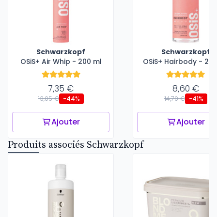
Schwarzkopf
Schwarzkopf
OSiS+ Air Whip - 200 ml
OSiS+ Hairbody - 20
7,35 €
8,60 €
13,05 €
14,70 €
-44%
-41%
Ajouter
Ajouter
Produits associés Schwarzkopf