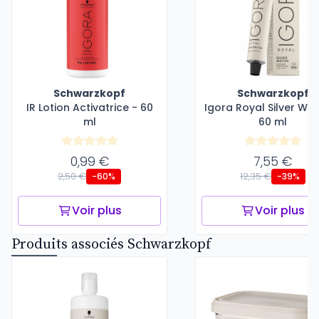
Schwarzkopf
Schwarzkopf
IR Lotion Activatrice - 60
Igora Royal Silver Whi
ml
60 ml
0,99 €
7,55 €
2,50 €
12,35 €
-60%
-39%
Voir plus
Voir plus
Produits associés Schwarzkopf