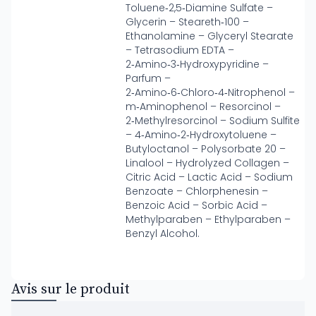
Toluene‑2,5‑Diamine Sulfate –
Glycerin – Steareth‑100 –
Ethanolamine – Glyceryl Stearate
– Tetrasodium EDTA –
2‑Amino‑3‑Hydroxypyridine –
Parfum –
2‑Amino‑6‑Chloro‑4‑Nitrophenol –
m‑Aminophenol – Resorcinol –
2‑Methylresorcinol – Sodium Sulfite
– 4‑Amino‑2‑Hydroxytoluene –
Butyloctanol – Polysorbate 20 –
Linalool – Hydrolyzed Collagen –
Citric Acid – Lactic Acid – Sodium
Benzoate – Chlorphenesin –
Benzoic Acid – Sorbic Acid –
Methylparaben – Ethylparaben –
Benzyl Alcohol.
Avis sur le produit