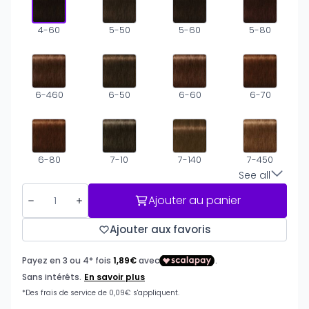
4-60
5-50
5-60
5-80
6-460
6-50
6-60
6-70
6-80
7-10
7-140
7-450
See all
Ajouter au panier
Ajouter aux favoris