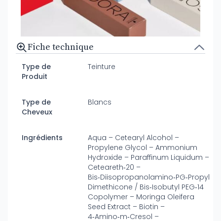
Fiche technique
Type de
Teinture
Produit
Type de
Blancs
Cheveux
Ingrédients
Aqua – Cetearyl Alcohol –
Propylene Glycol – Ammonium
Hydroxide – Paraffinum Liquidum –
Ceteareth‑20 –
Bis‑Diisopropanolamino‑PG‑Propyl
Dimethicone / Bis‑Isobutyl PEG‑14
Copolymer – Moringa Oleifera
Seed Extract – Biotin –
4‑Amino‑m‑Cresol –