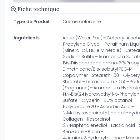
Fiche technique
Type de Produit
Crème colorante
Ingrédients
Aqua (Water, Eau) – Cetearyl Alcoho
Propylene Glycol – Paraffinum Liq
(Mineral Oil, Huile Minérale) – Cetea
Sodium Sulfite – Ammonium Sulfate
Bis‑Diisopropanolamino‑PG‑Propy
Dimethicone/Bis‑Isobutyl PEG‑14
Copolymer – Steareth‑100 – Glycery
Stearate – Tetrasodium EDTA – Par
(Fragrance) – Ammonium Hydroxid
N,N‑Bis(2‑Hydroxyethyl)‑p‑Phenyle
Sulfate – Glycerin – Butyloctanol –
Polysorbate 20 – Ascorbic Acid –
2‑Methylresorcinol – Linalool – Hyd
Collagen – Resorcinol –
2,7‑Naphthalenediol – Lactic Acid 
Benzoate – Biotin –
4‑Amino‑2‑Hydroxytoluene – Morin