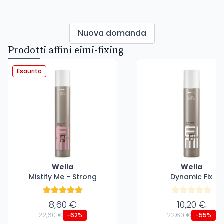
Nuova domanda
Prodotti affini eimi-fixing
Esaurito
Wella
Wella
Mistify Me - Strong
Dynamic Fix
8,60 €
10,20 €
22,60 €
22,60 €
-62%
-55%