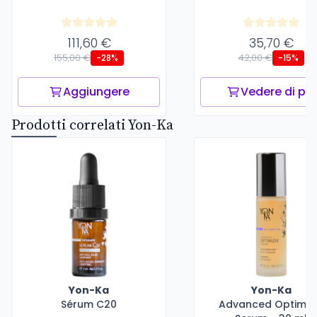
111,60 €
35,70 €
155,00 €
42,00 €
-28%
-15%
Aggiungere
Vedere di più
Prodotti correlati Yon-Ka
Yon-Ka
Yon-Ka
Sérum C20
Advanced Optimiz