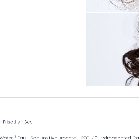
 Frisottis - Sec
Water / Eau - Sodium Hyaluronate - PEG-40 Hydrogenated Cast