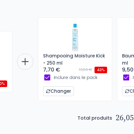
Shampooing Moisture Kick
Baum
- 250 ml
ml
7,70 €
9,50
13,50 €
43%
Inclure dans le pack
0%
Changer
C
26,05
Total produits