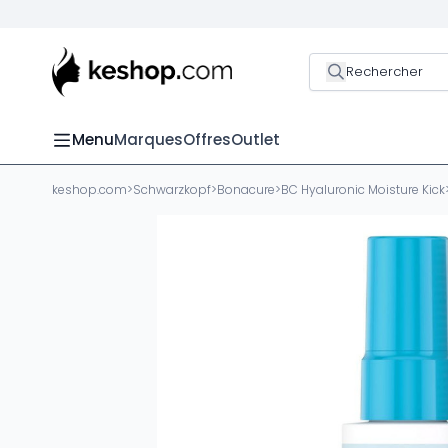
Rechercher
Menu
Marques
Offres
Outlet
keshop.com
>
Schwarzkopf
>
Bonacure
>
BC Hyaluronic Moisture Kick