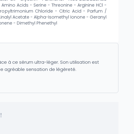
Amino Acids - Serine - Threonine - Arginine HCl -
pyltrimonium Chloride - Citric Acid - Parfum /
inalyl Acetate - Alpha-Isomethyl Ionone - Geranyl
imonene - Dimethyl Phenethyl
e à ce sérum ultra-léger. Son utilisation est
une agréable sensation de légèreté.
!