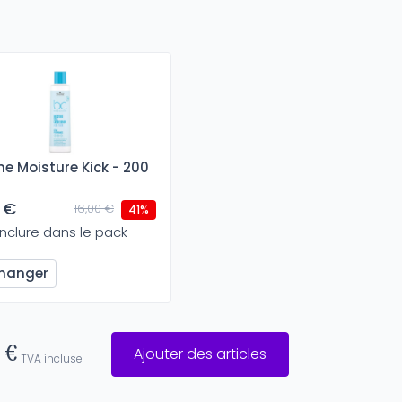
e Moisture Kick - 200
 €
16,00 €
41%
Inclure dans le pack
hanger
 €
Ajouter des articles
TVA incluse