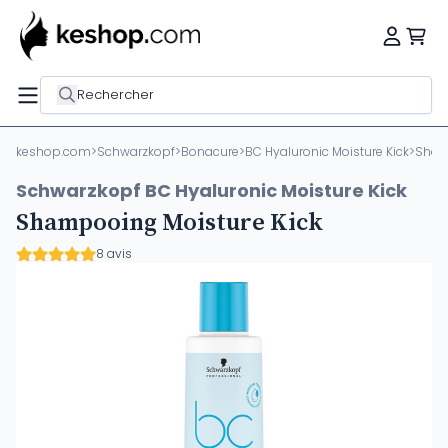
Rechercher
keshop.com
>
Schwarzkopf
>
Bonacure
>
BC Hyaluronic Moisture Kick
>
Sham
Schwarzkopf BC Hyaluronic Moisture Kick
Shampooing Moisture Kick
8 avis