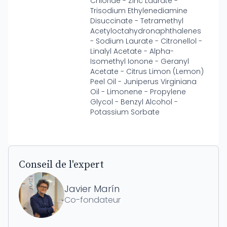
Chloride - Zinc Laurate -
Trisodium Ethylenediamine
Disuccinate - Tetramethyl
Acetyloctahydronaphthalenes
- Sodium Laurate - Citronellol -
Linalyl Acetate - Alpha-
Isomethyl Ionone - Geranyl
Acetate - Citrus Limon (Lemon)
Peel Oil - Juniperus Virginiana
Oil - Limonene - Propylene
Glycol - Benzyl Alcohol -
Potassium Sorbate
Conseil de l'expert
Javier Marín
Co-fondateur