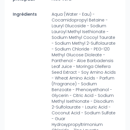
Ingrédients
Aqua (Water - Eau) -
Cocamidopropyl Betaine -
Lauryl Glucoside - Sodium
Lauroyl Methyl Isethionate -
Sodium Methyl Cocoyl Taurate
- Sodium Methyl 2-Sulfolaurate
- Sodium Chloride - PEG-120
Methyl Glucose Dioleate -
Panthenol - Aloe Barbadensis
Leaf Juice - Moringa Oleifera
Seed Extract - Soy Amino Acids
- Wheat Amino Acids - Parfum
(Fragrance) - Sodium
Benzoate - Phenoxyethanol -
Glycerin - Citric Acid - Sodium
Methyl Isethionate - Disodium
2-Sulfolaurate - Lauric Acid -
Coconut Acid - Sodium Sulfate
- Guar
Hydroxypropyltrimonium