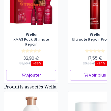
Wella
Wella
XMAS Pack Ultimate
Ultimate Repair Prote
Repair
32,90 €
17,55 €
53,50 €
26,50 €
-39%
-34%
Ajouter
Voir plus
Produits associés Wella