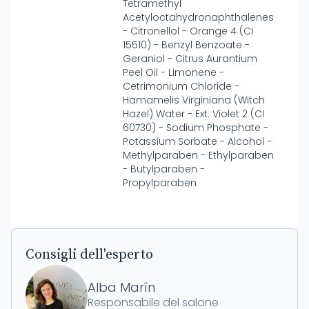
Tetramethyl
Acetyloctahydronaphthalenes
- Citronellol - Orange 4 (CI
15510) - Benzyl Benzoate -
Geraniol - Citrus Aurantium
Peel Oil - Limonene -
Cetrimonium Chloride -
Hamamelis Virginiana (Witch
Hazel) Water - Ext. Violet 2 (CI
60730) - Sodium Phosphate -
Potassium Sorbate - Alcohol -
Methylparaben - Ethylparaben
- Butylparaben -
Propylparaben
Consigli dell'esperto
Alba Marín
Responsabile del salone