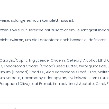
weise, solange es noch
komplett nass
ist.
itzen
sowie auf Bereiche mit zusätzlichem Feuchtigkeitsbedar
leicht
twisten
, um die Lockenform noch besser zu definieren.
prylic/Capric Triglyceride, Glycerin, Cetearyl Alcohol, Ethyl
-37, Theobroma Cacao (Cocoa) Seed Butter, Xylitylglucoside,
ssimum (Linseed) Seed Oil, Aloe Barbadensis Leaf Juice, Maltit
sium Sorbate, Hexamethylindanopyran, Hydrolyzed Corn Protein
aea (Olive) Leaf Extract, Linalool, Linalyl Acetate, Citral, Et