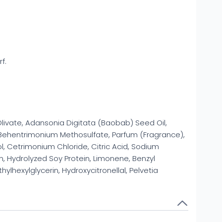
f.
 Olivate, Adansonia Digitata (Baobab) Seed Oil,
 Behentrimonium Methosulfate, Parfum (Fragrance),
ol, Cetrimonium Chloride, Citric Acid, Sodium
, Hydrolyzed Soy Protein, Limonene, Benzyl
hylhexylglycerin, Hydroxycitronellal, Pelvetia