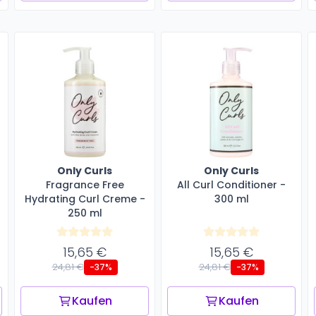
Only Curls
Only Curls
Fragrance Free
All Curl Conditioner -
Hydrating Curl Creme -
300 ml
250 ml
15,65 €
15,65 €
24,81 €
24,81 €
-37%
-37%
Kaufen
Kaufen