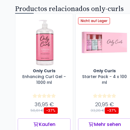
Productos relacionados only-curls
Nicht auf Lager
Only Curls
Only Curls
Enhancing Curl Gel -
Starter Pack - 4 x 100
1000 ml
ml
36,95 €
20,95 €
58,61 €
33,28 €
-37%
-37%
Kaufen
Mehr sehen