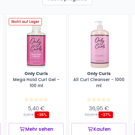
Nicht auf Lager
Only Curls
Only Curls
Mega Hold Curl Gel -
All Curl Cleanser - 1000
100 ml
ml
5,40 €
36,95 €
8,41 €
58,61 €
-36%
-37%
Mehr sehen
Kaufen