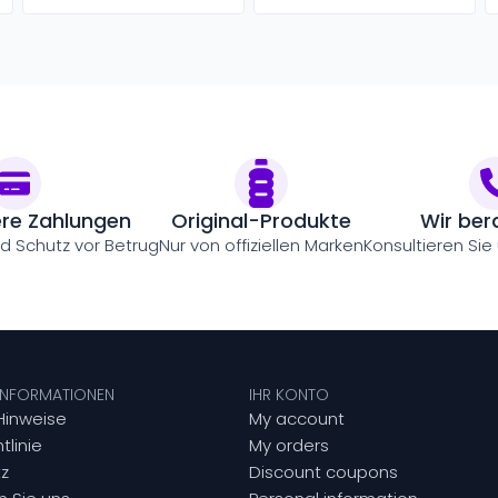
ere Zahlungen
Original-Produkte
Wir ber
nd Schutz vor Betrug
Nur von offiziellen Marken
Konsultieren Sie
 INFORMATIONEN
IHR KONTO
Hinweise
My account
tlinie
My orders
z
Discount coupons