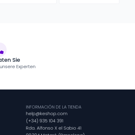
aten Sie
 unsere Experten
INFORMACIÓN DE LA TIENDA
help@keshop.com
(+34) 935 104 391
Rda. Alfonso X el Sabio 41