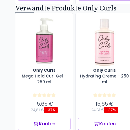
Verwandte Produkte Only Curls
Only Curls
Only Curls
Mega Hold Curl Gel -
Hydrating Creme - 250
250 ml
ml
15,65 €
15,65 €
24,81 €
24,81 €
-37%
-37%
Kaufen
Kaufen