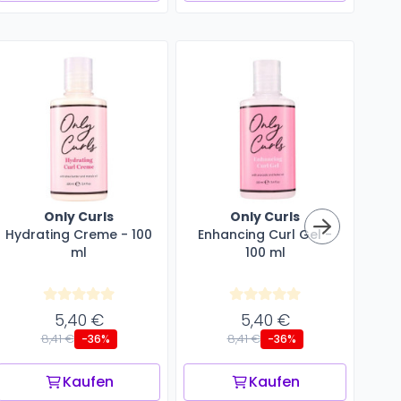
Only Curls
Only Curls
Hydrating Creme - 100
Enhancing Curl Gel -
Cu
ml
100 ml
5,40 €
5,40 €
8,41 €
8,41 €
-36%
-36%
Kaufen
Kaufen