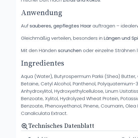
Anwendung
Auf
sauberes, gepflegtes Haar
auftragen – idealer
Gleichmäßig verteilen, besonders in
Längen und Sp
Mit den Händen
scrunchen
oder einzelne Strähnen 
Ingredientes
Aqua (Water), Butyrospermum Parkii (Shea) Butter, Ca
Betaine, Cetyl Alcohol, Panthenol, Polyquaternium
Anhydroxylitol, Hydroxyethylcellulose, Linum Usitati
Benzoate, Xylitol, Hydrolyzed Wheat Protein, Potas
Benzoate, Phenoxyethanol, Pinene, Coumarin, Olea Europ
Canaliculata Extract.
Technisches Datenblatt