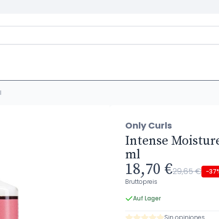
l
Only Curls
Intense Moisture
ml
18,70 €
29,65 €
-37
Bruttopreis
Auf Lager
Sin opiniones