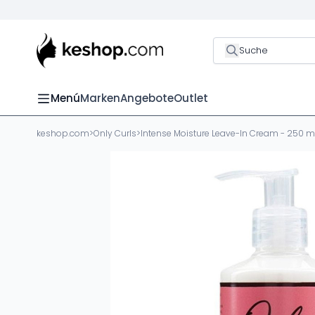
Suche
Menú
Marken
Angebote
Outlet
keshop.com
>
Only Curls
>
Intense Moisture Leave-In Cream - 250 m