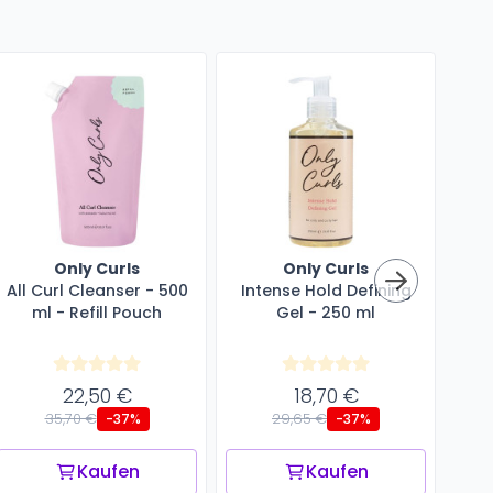
Only Curls
Only Curls
All Curl Cleanser - 500
Intense Hold Defining
En
ml - Refill Pouch
Gel - 250 ml
50
22,50 €
18,70 €
35,70 €
29,65 €
-37%
-37%
Kaufen
Kaufen