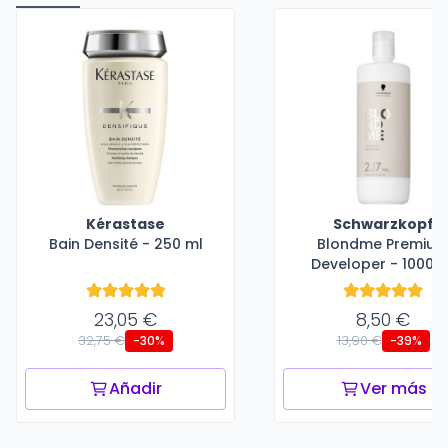
Kérastase
Schwarzkopf
Bain Densité - 250 ml
Blondme Premiu
Developer - 1000 m
23,05 €
8,50 €
32,75 €
13,90 €
-30%
-39%
Añadir
Ver más