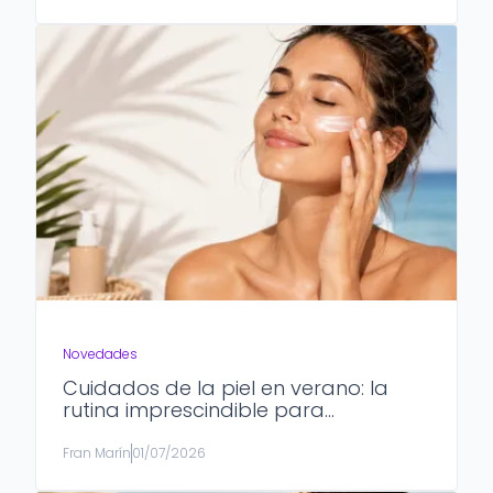
Novedades
Cuidados de la piel en verano: la
rutina imprescindible para
mantenerla sana, hidratada y
protegida
Fran Marín
01/07/2026