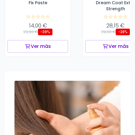
Fix Paste
Dream Coat Extr
Strength
14,00 €
28,15 €
22,90 €
39,00 €
-39%
-28%
Ver más
Ver más