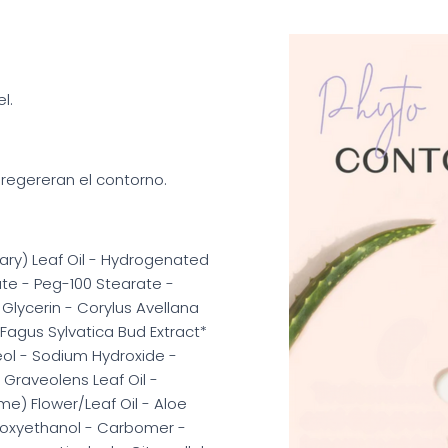
l.
y regereran el contorno.
ary) Leaf Oil - Hydrogenated
ate - Peg-100 Stearate -
Glycerin - Corylus Avellana
Fagus Sylvatica Bud Extract*
ol - Sodium Hydroxide -
 Graveolens Leaf Oil -
e) Flower/Leaf Oil - Aloe
noxyethanol - Carbomer -