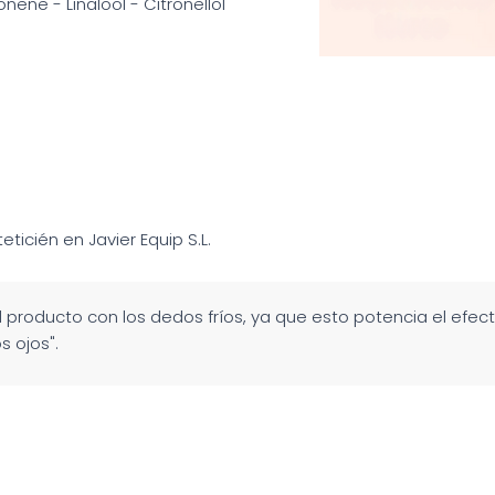
nene - Linalool - Citronellol
teticién en Javier Equip S.L.
 producto con los dedos fríos, ya que esto potencia el efect
s ojos".