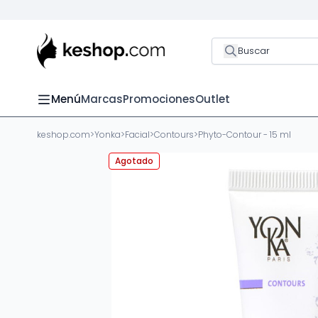
Buscar
Menú
Marcas
Promociones
Outlet
keshop.com
>
Yonka
>
Facial
>
Contours
>
Phyto-Contour - 15 ml
Agotado