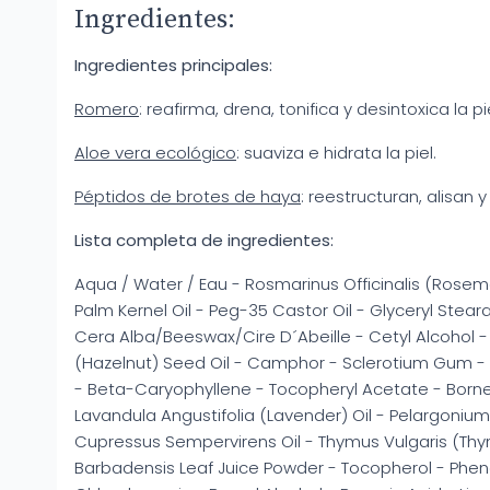
Ingredientes:
Ingredientes principales:
Romero
: reafirma, drena, tonifica y desintoxica la pie
Aloe vera ecológico
: suaviza e hidrata la piel.
Péptidos de brotes de haya
: reestructuran, alisan 
Lista completa de ingredientes:
Aqua / Water / Eau - Rosmarinus Officinalis (Rosem
Palm Kernel Oil - Peg-35 Castor Oil - Glyceryl Stear
Cera Alba/Beeswax/Cire D´Abeille - Cetyl Alcohol - 
(Hazelnut) Seed Oil - Camphor - Sclerotium Gum - 
- Beta-Caryophyllene - Tocopheryl Acetate - Borne
Lavandula Angustifolia (Lavender) Oil - Pelargonium
Cupressus Sempervirens Oil - Thymus Vulgaris (Thym
Barbadensis Leaf Juice Powder - Tocopherol - Phe